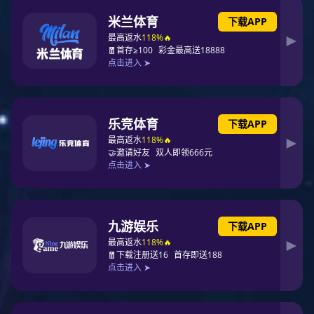
16亿元核心资产重组实施完成 鼎点娱乐集
团迈入发展新阶段
2023-04-13
返回列表