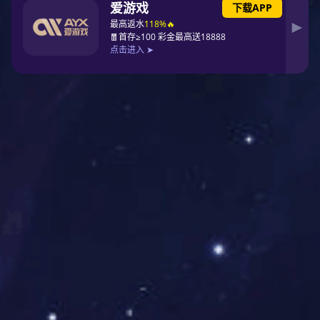
司（下称“鼎点娱乐药业”）50%股权，并向关联
方上市公司浙江康恩贝制药股份有限公司（下称
“康恩贝”）发行股份募集4亿元配套资金均已实施
完成，对应约1.96亿股新增股份于4月12日上市。
公告指出，本次重组积极响应了深化国有企业改
革和提高上市公司质量的政策导向，提升了国有
资产证券化率，实现了核心子公司全资化，提高
了上市公司的资产质量和盈利能力，有利于上市
公司实施内部资产业务整合和组织结构优化，推
动上市公司快速做强做优做大。
15.95亿元对价收购核心资产并定增募资