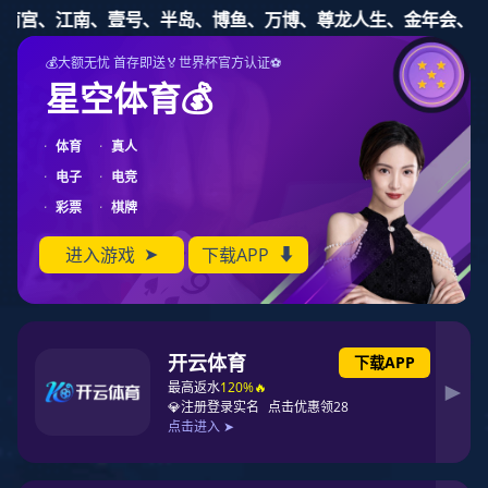
鼎点娱乐
鼎点娱乐要闻
Int'l News