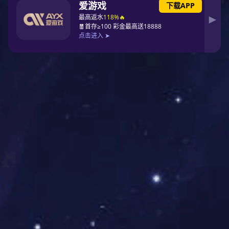
拥有鼎点娱乐怡年、鼎点娱乐一洲、绍兴华虞、淳安健民、鼎点娱乐卫
盛、浦江恒生、临安康锐、鼎点娱乐天华、华通医药等零售品牌，目前