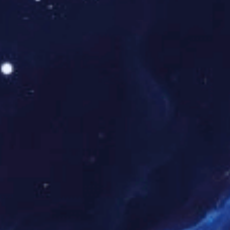
拥有门店300余家，覆盖全省11个地市。深耕零售终端市场，开展DTP药
房、院内（边）药房、社区药房、B2C、O2O及未来药店等零售新业
态。