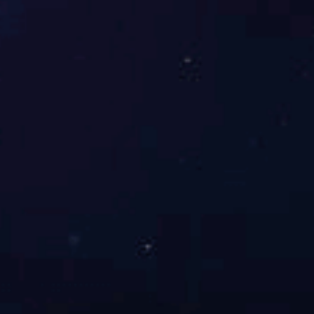
鼎点娱乐一洲药房
鼎点娱乐一洲（温州）医药连锁有限公司作为浙江地区知名药品零
售连锁企业之一，现有连锁药房60家。拥有完善的质量管理和培训
体系，集DTP（肿瘤）药房、院边药房、社区药房、电子商务
（B2C）平台、兽药零售等业务于一体的创新型+连锁企业。