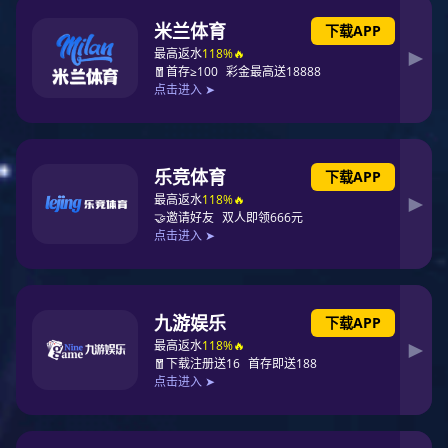
事业部
新零售事业部
物流事业部
中药事业部
浙江鼎点娱乐电子商务有限公司前身为2016年底组建的浙江鼎点娱乐药
业有限责任公司电子商务分公司。公司以鼎点娱乐药谷、线上运营、全
国供应链为核心业务，整合移动医疗、互联网医院的药品供应需求，为
医药工业、B2C平台、连锁药店、专业DTP药房和专科诊所提供专业、
专注、专心的综合服务。公司连续多年荣获浙江省电子商务综合10强、
浙江省“十二五”“十三五”百强企业、浙江省4A级电子商务企业等荣誉。