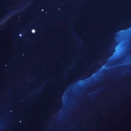
鼎点娱乐国际
司。公司聚焦
药品经销资质
包括国内代购
全域营销等，