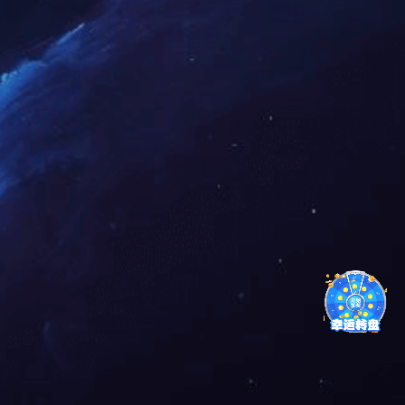
药业有限公司是鼎点娱乐集团旗下负责跨境业务的公
药品、保健、日化、器械等产品的跨境经营，拥有跨境
，致力于提供专业的医疗健康产品跨境服务，主营业务
/跨境供应链，私域、社群服务，B2B、B2C开店/分销，
与Teva等国际知名药企建立了合作关系。