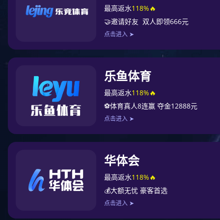
药品事业部
浙江鼎点娱乐电子商务有限公司前身为2016年底组建
商务分公司。公司以鼎点娱乐药谷、线上运营、全国供
联网医院的药品供应需求，为医药工业、B2C平台、连锁
供专业、专注、专心的综合服务。公司连续多年荣获浙江
五”“十三五”百强企业、浙江省4A级电子商务企业等荣誉