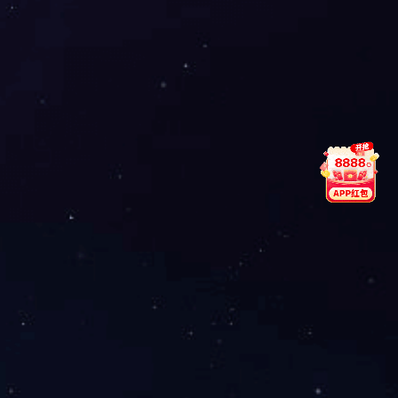
乐
信息公开
投资者关系
重大信息公开
股票信息
招标公告
信息公告
社会责任
投资者互动
联系鼎点娱乐
投资者教育