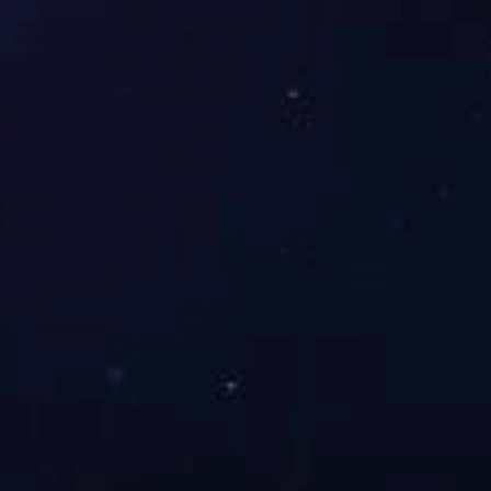
党委副书记、总经理应徐颉以“夯体系 强能力 创价值 争一流”
为主题作鼎点娱乐集团总经理工作报告。在报告中，应徐颉宣贯了