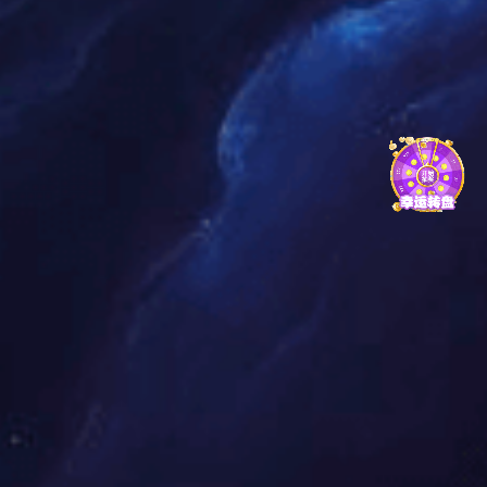
就如何做好2021年工作，姜巨舫强调：
一要一以贯之强党
建
，坚持和加强党的全面领导，强化政治理论武装，推动党建与业
务深度融合，以高质量发展成果献礼党的百年华诞；
二要聚精会神
促发展
，深耕药品器械业务，大力推动新零售发展，强化医药供应