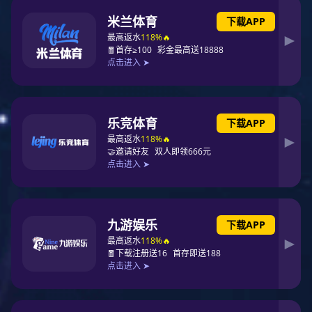
夯体系 强能力 创价值 争一流——鼎点娱
乐集团召开2021年度工作会议
2021-02-09
返回列表