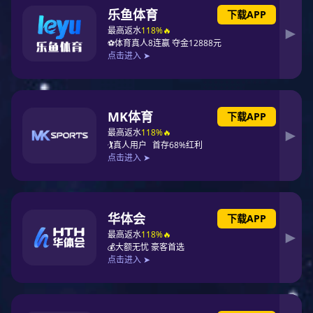
为认真贯彻省国贸集团2021年度工作会议精神，总结“十三五”
及2020年度工作，研究部署“十四五”及2021年度工作，围绕“夯体