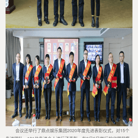
会议还举行了鼎点娱乐集团2020年度先进表彰仪式，对15个